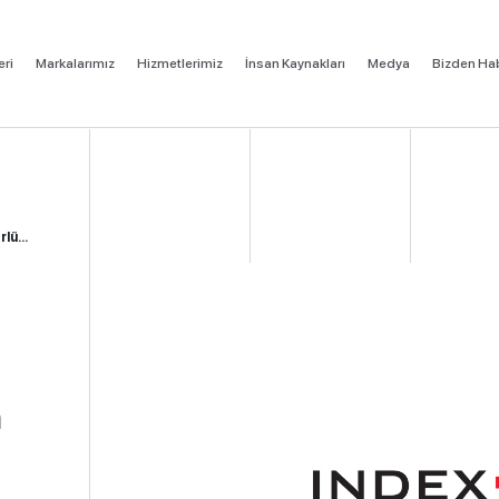
eri
Markalarımız
Hizmetlerimiz
İnsan Kaynakları
Medya
Bizden Hab
lü...
n