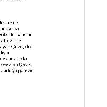
dız Teknik
ı arasında
yüksek lisansını
 attı. 2003
layan Çevik, dört
idiyor
di. Sonrasında
örev alan Çevik,
üdürlüğü görevini