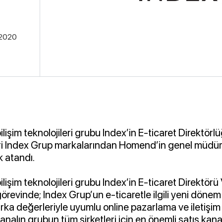
.2020
bilişim teknolojileri grubu Index’in E-ticaret Direktörl
ri Index Grup markalarından Homend’in genel müdür
k atandı.
bilişim teknolojileri grubu Index’in E-ticaret Direktör
örevinde; Index Grup’un e-ticaretle ilgili yeni dönem s
rka değerleriyle uyumlu online pazarlama ve iletişim
analın grubun tüm şirketleri için en önemli satış kana