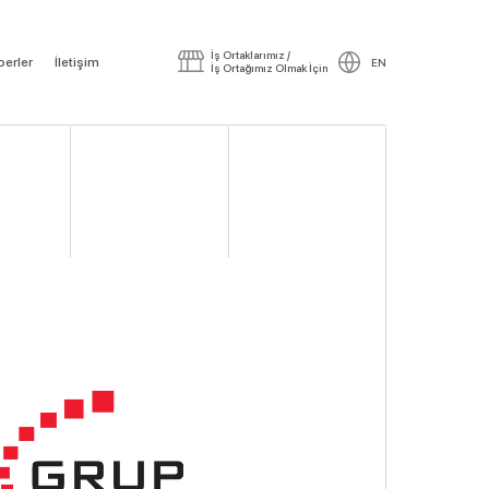
İş Ortaklarımız /
erler
İletişim
EN
İş Ortağımız Olmak İçin