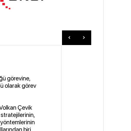
üğü görevine,
ü olarak görev
ü Volkan Çevik
tratejilerinin,
 yöntemlerinin
llarından biri