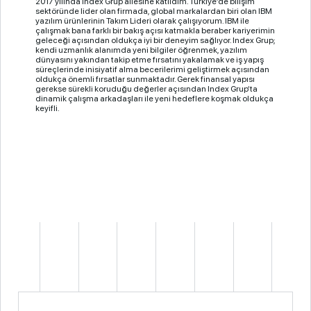
2017 yılında Index Grup ailesine katıldım. Türkiye’de bilişim
sektöründe lider olan firmada, global markalardan biri olan IBM
yazılım ürünlerinin Takım Lideri olarak çalışıyorum. IBM ile
çalışmak bana farklı bir bakış açısı katmakla beraber kariyerimin
geleceği açısından oldukça iyi bir deneyim sağlıyor. Index Grup;
kendi uzmanlık alanımda yeni bilgiler öğrenmek, yazılım
dünyasını yakından takip etme fırsatını yakalamak ve iş yapış
süreçlerinde inisiyatif alma becerilerimi geliştirmek açısından
oldukça önemli fırsatlar sunmaktadır. Gerek finansal yapısı
gerekse sürekli koruduğu değerler açısından Index Grup’ta
dinamik çalışma arkadaşları ile yeni hedeflere koşmak oldukça
keyifli.