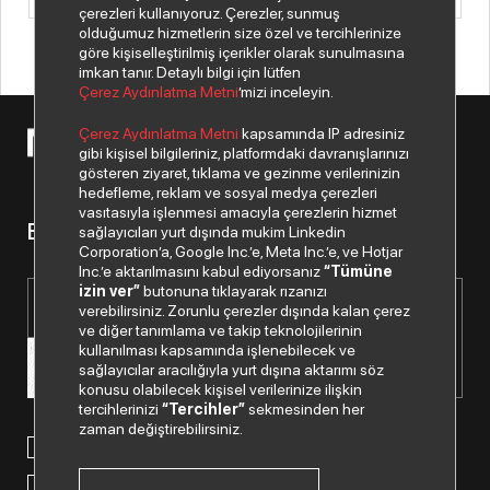
çerezleri kullanıyoruz. Çerezler, sunmuş
olduğumuz hizmetlerin size özel ve tercihlerinize
göre kişiselleştirilmiş içerikler olarak sunulmasına
imkan tanır. Detaylı bilgi için lütfen
Çerez Aydınlatma Metni
’mizi inceleyin.
Çerez Aydınlatma Metni
kapsamında IP adresiniz
© 2026 Copyright Netex A.Ş. Tüm hakları saklıdır.
gibi kişisel bilgileriniz, platformdaki davranışlarınızı
gösteren ziyaret, tıklama ve gezinme verilerinizin
hedefleme, reklam ve sosyal medya çerezleri
vasıtasıyla işlenmesi amacıyla çerezlerin hizmet
Bizden haberiniz olsun.
sağlayıcıları yurt dışında mukim Linkedin
Corporation’a, Google Inc.’e, Meta Inc.’e, ve Hotjar
Inc.’e aktarılmasını kabul ediyorsanız
“Tümüne
izin ver”
butonuna tıklayarak rızanızı
verebilirsiniz. Zorunlu çerezler dışında kalan çerez
ve diğer tanımlama ve takip teknolojilerinin
kullanılması kapsamında işlenebilecek ve
sağlayıcılar aracılığıyla yurt dışına aktarımı söz
konusu olabilecek kişisel verilerinize ilişkin
tercihlerinizi
“Tercihler”
sekmesinden her
zaman değiştirebilirsiniz.
Paylaştığım kişisel verilerimin işlenmesi hususunda
“Kişisel
Verilerin Korunması Politikası”
nı okudum ve anladım.
“Ticari Elektronik İleti Onay Metni”
ni okudum, bu amaçla