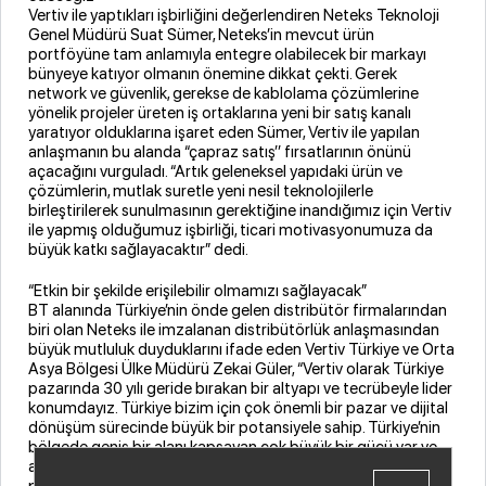
Vertiv ile yaptıkları işbirliğini değerlendiren Neteks Teknoloji
Genel Müdürü Suat Sümer, Neteks’in mevcut ürün
portföyüne tam anlamıyla entegre olabilecek bir markayı
bünyeye katıyor olmanın önemine dikkat çekti. Gerek
network ve güvenlik, gerekse de kablolama çözümlerine
yönelik projeler üreten iş ortaklarına yeni bir satış kanalı
yaratıyor olduklarına işaret eden Sümer, Vertiv ile yapılan
anlaşmanın bu alanda “çapraz satış’’ fırsatlarının önünü
açacağını vurguladı. “Artık geleneksel yapıdaki ürün ve
çözümlerin, mutlak suretle yeni nesil teknolojilerle
birleştirilerek sunulmasının gerektiğine inandığımız için Vertiv
ile yapmış olduğumuz işbirliği, ticari motivasyonumuza da
büyük katkı sağlayacaktır” dedi.
“Etkin bir şekilde erişilebilir olmamızı sağlayacak”
BT alanında Türkiye’nin önde gelen distribütör firmalarından
biri olan Neteks ile imzalanan distribütörlük anlaşmasından
büyük mutluluk duyduklarını ifade eden Vertiv Türkiye ve Orta
Asya Bölgesi Ülke Müdürü Zekai Güler, “Vertiv olarak Türkiye
pazarında 30 yılı geride bırakan bir altyapı ve tecrübeyle lider
konumdayız. Türkiye bizim için çok önemli bir pazar ve dijital
dönüşüm sürecinde büyük bir potansiyele sahip. Türkiye’nin
bölgede geniş bir alanı kapsayan çok büyük bir gücü var ve
aynı zamanda bir merkez olma özelliği bulunuyor. Bu
potansiyeli en iyi şekilde değerlendirmek istiyoruz. Neteks ile