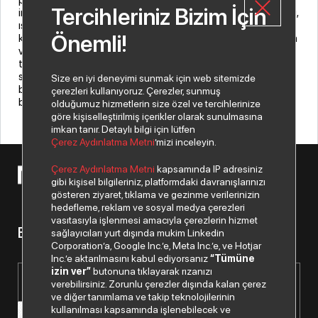
Tercihleriniz Bizim İçin
imzaladığımız bu distribütörlük anlaşması kritik güç yönetimi,
ısı yönetimi, altyapı izleme, BT yönetimi, entegre çözümler,
Önemli!
kabin ve PDU güç dağıtım birimlerinin dahil olduğu kanal ürün
ve çözüm portföyümüzün müşterilerimiz ve bayilerimiz
tarafından çok daha etkin bir şekilde erişilebilir olmasını
sağlayacak. Kanal portföyümüzü büyütme çalışmalarımızın
Size en iyi deneyimi sunmak için web sitemizde
bir parçası olan bu anlaşma, kanala olan bağlılığımızın en
çerezleri kullanıyoruz. Çerezler, sunmuş
büyük göstergelerinden biri” dedi.
olduğumuz hizmetlerin size özel ve tercihlerinize
göre kişiselleştirilmiş içerikler olarak sunulmasına
imkan tanır. Detaylı bilgi için lütfen
Çerez Aydınlatma Metni
’mizi inceleyin.
Çerez Aydınlatma Metni
kapsamında IP adresiniz
© 2026 Copyright Netex A.Ş. Tüm hakları saklıdır.
gibi kişisel bilgileriniz, platformdaki davranışlarınızı
gösteren ziyaret, tıklama ve gezinme verilerinizin
hedefleme, reklam ve sosyal medya çerezleri
vasıtasıyla işlenmesi amacıyla çerezlerin hizmet
Bizden haberiniz olsun.
sağlayıcıları yurt dışında mukim Linkedin
Corporation’a, Google Inc.’e, Meta Inc.’e, ve Hotjar
Inc.’e aktarılmasını kabul ediyorsanız
“Tümüne
izin ver”
butonuna tıklayarak rızanızı
verebilirsiniz. Zorunlu çerezler dışında kalan çerez
ve diğer tanımlama ve takip teknolojilerinin
kullanılması kapsamında işlenebilecek ve