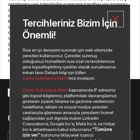
ortaklarına yeni teknolojiler sunmanın kendileri için önemine
dikkat çekti. Bu yeniliklerin kurumlarda var olan çözümlerle
entegre olabilmesinin gerekliliğine işaret eden Arbak,
Tercihleriniz Bizim İçin
InfoVista ile yapılan anlaşmanın bu alanda bir ilk olduğunu
vurguladı. Arbak konuyla ilgili ayrıca, “SDN teknolojileri
Önemli!
özellikle uygulama yönetimi alanında ciddi avantajlar sağlıyor
ve InfoVista çözümleri bu alanda ciddi fark yaratıyor. Artık
geleneksel yapıdaki ürün ve çözümlerin, mutlak suretle yeni
nesil teknolojilerle birleştirilerek sunulmasının gerektiğine
Size en iyi deneyimi sunmak için web sitemizde
inandığımızdan, Infovista ile yapmış olduğumuz işbirliği, ticari
çerezleri kullanıyoruz. Çerezler, sunmuş
motivasyonumuza da büyük katkı sağlayacaktır dedi.
olduğumuz hizmetlerin size özel ve tercihlerinize
göre kişiselleştirilmiş içerikler olarak sunulmasına
imkan tanır. Detaylı bilgi için lütfen
Çerez Aydınlatma Metni
’mizi inceleyin.
Çerez Aydınlatma Metni
kapsamında IP adresiniz
© 2026 Copyright Netex A.Ş. Tüm hakları saklıdır.
gibi kişisel bilgileriniz, platformdaki davranışlarınızı
gösteren ziyaret, tıklama ve gezinme verilerinizin
hedefleme, reklam ve sosyal medya çerezleri
vasıtasıyla işlenmesi amacıyla çerezlerin hizmet
Bizden haberiniz olsun.
sağlayıcıları yurt dışında mukim Linkedin
Corporation’a, Google Inc.’e, Meta Inc.’e, ve Hotjar
Inc.’e aktarılmasını kabul ediyorsanız
“Tümüne
izin ver”
butonuna tıklayarak rızanızı