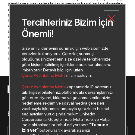
ortaklarına yeni teknolojiler sunmanın kendileri için önemine
dikkat çekti. Bu yeniliklerin kurumlarda var olan çözümlerle
entegre olabilmesinin gerekliliğine işaret eden Arbak,
Tercihleriniz Bizim İçin
InfoVista ile yapılan anlaşmanın bu alanda bir ilk olduğunu
vurguladı. Arbak konuyla ilgili ayrıca, “SDN teknolojileri
Önemli!
özellikle uygulama yönetimi alanında ciddi avantajlar sağlıyor
ve InfoVista çözümleri bu alanda ciddi fark yaratıyor. Artık
geleneksel yapıdaki ürün ve çözümlerin, mutlak suretle yeni
nesil teknolojilerle birleştirilerek sunulmasının gerektiğine
Size en iyi deneyimi sunmak için web sitemizde
inandığımızdan, Infovista ile yapmış olduğumuz işbirliği, ticari
çerezleri kullanıyoruz. Çerezler, sunmuş
motivasyonumuza da büyük katkı sağlayacaktır dedi.
olduğumuz hizmetlerin size özel ve tercihlerinize
göre kişiselleştirilmiş içerikler olarak sunulmasına
imkan tanır. Detaylı bilgi için lütfen
Çerez Aydınlatma Metni
’mizi inceleyin.
Çerez Aydınlatma Metni
kapsamında IP adresiniz
© 2026 Copyright Netex A.Ş. Tüm hakları saklıdır.
gibi kişisel bilgileriniz, platformdaki davranışlarınızı
gösteren ziyaret, tıklama ve gezinme verilerinizin
hedefleme, reklam ve sosyal medya çerezleri
vasıtasıyla işlenmesi amacıyla çerezlerin hizmet
Bizden haberiniz olsun.
sağlayıcıları yurt dışında mukim Linkedin
Corporation’a, Google Inc.’e, Meta Inc.’e, ve Hotjar
Inc.’e aktarılmasını kabul ediyorsanız
“Tümüne
izin ver”
butonuna tıklayarak rızanızı